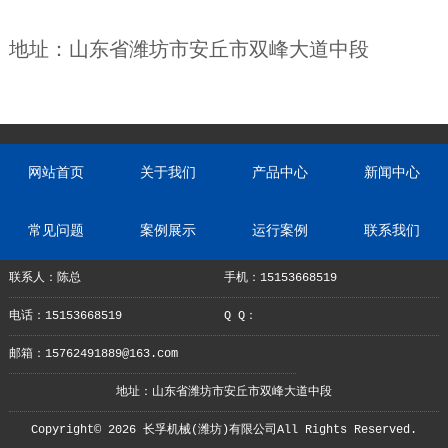
地址：山东省潍坊市安丘市双峰大道中段
网站首页
关于我们
产品中心
新闻中心
常见问题
案例展示
运行案例
联系我们
联系人：陈总
手机：15153668519
电话：15153668519
Q Q：
邮箱：15762491889@163.com
地址：山东省潍坊市安丘市双峰大道中段
Copyright© 2026 长孚机械(潍坊)有限公司All Rights Reserved.