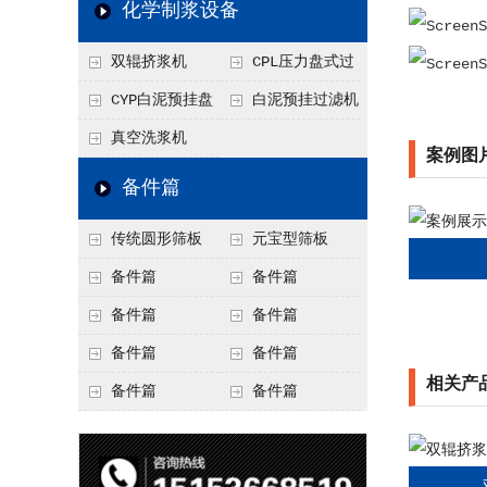
化学制浆设备
双辊挤浆机
CPL压力盘式过
滤机
CYP白泥预挂盘
白泥预挂过滤机
式过滤机
真空洗浆机
案例图
备件篇
传统圆形筛板
元宝型筛板
备件篇
备件篇
备件篇
备件篇
备件篇
备件篇
相关产
备件篇
备件篇