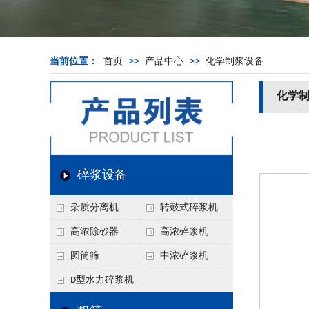
当前位置：
首页
>>
产品中心
>>
化学制浆设备
化学
碎浆设备
杂质分离机
转鼓式碎浆机
高浓除砂器
高浓碎浆机
圆筒筛
中浓碎浆机
D型水力碎浆机