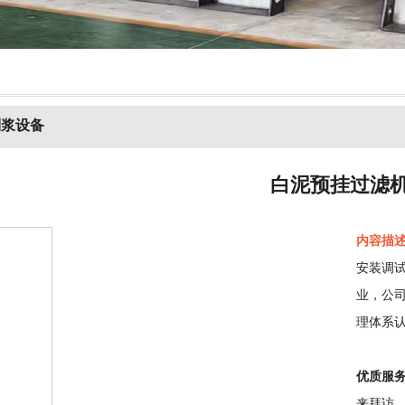
制浆设备
白泥预挂过滤
内容描
安装调
业，公司
理体系
优质服
来拜访