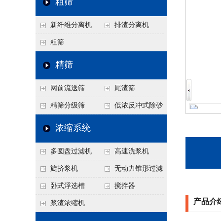
粗筛
新纤维分离机
排渣分离机
粗筛
精筛
网前流送筛
尾渣筛
精筛分级筛
低浓反冲式除砂
器
浓缩系统
多圆盘过滤机
高速洗浆机
旋挤浆机
无动力锥形过滤
器
卧式浮选槽
搅拌器
产品介
浆渣浓缩机